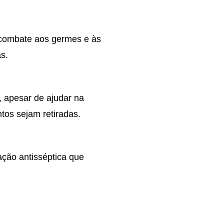
o combate aos germes e às
s.
s, apesar de ajudar na
tos sejam retiradas.
ação antisséptica que