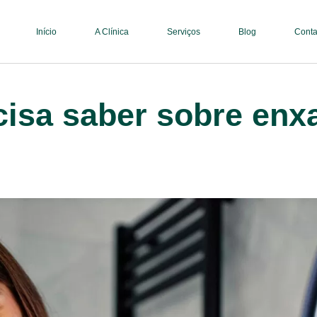
Início
A Clínica
Serviços
Blog
Conta
cisa saber sobre enx